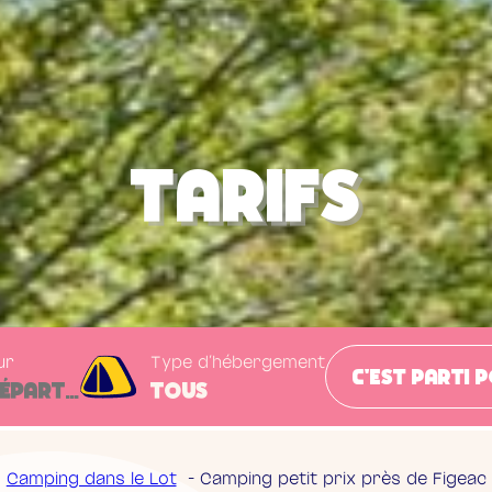
Tarifs
ur
Type d'hébergement
C'est parti p
Camping dans le Lot
Camping petit prix près de Figeac