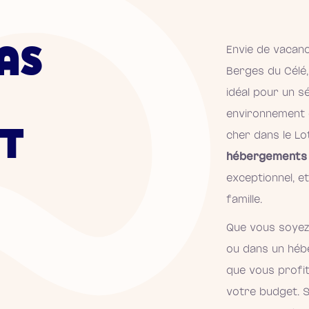
AS
Envie de vacanc
Berges du Célé
idéal pour un s
environnement 
OT
cher dans le Lot
hébergements 
exceptionnel, e
famille.
Que vous soyez
ou dans un hébe
que vous profit
votre budget. Si